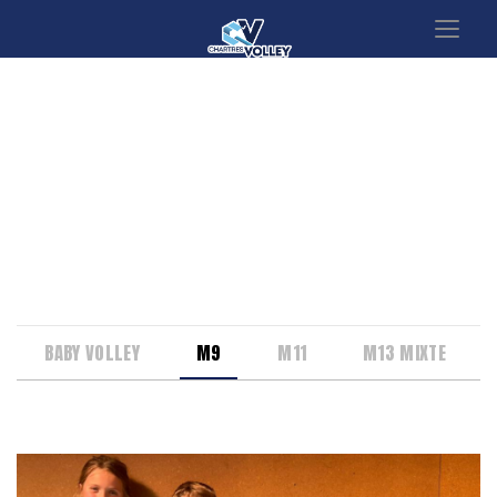
M9
Cette catégorie est ouverte aux enfants nés
entre 2017 et 2018.
BABY VOLLEY
M9
M11
M13 MIXTE