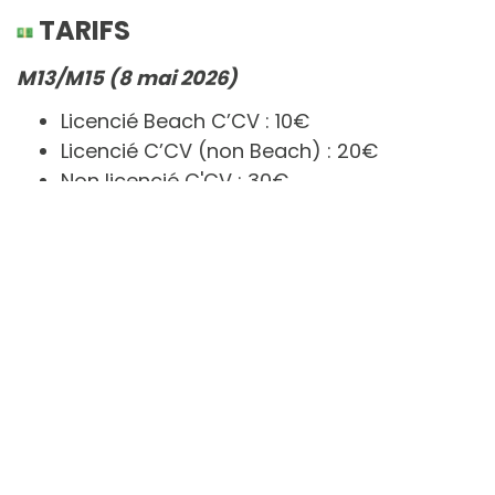
TARIFS
M13/M15 (8 mai 2026)
Licencié Beach C’CV : 10€
Licencié C’CV (non Beach) : 20€
Non licencié C'CV : 30€
Option déjeuner
: 7€ (sandwich, fruit,
boisson soft, chips)
M18/Seniors (9 & 10 mai 2026)
Licencié Beach C’CV (2 jours) : 80€
Non licencié (2 jours) : 120€
Option déjeuner
: 7€/jour (sandwich,
fruit, boisson soft, chips)